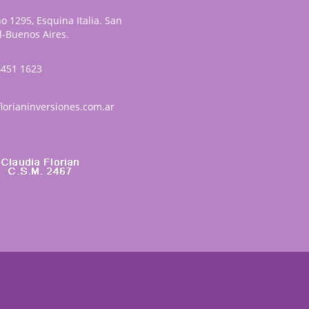
o 1295, Esquina Italia. San
-Buenos Aires.
4451 1623
lorianinversiones.com.ar