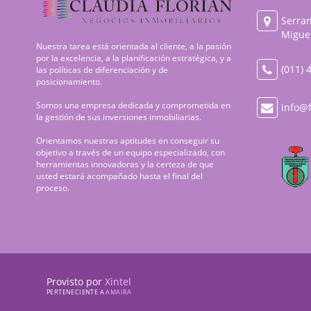
Serran
Miguel
Nuestra tarea está orientada al cliente, a la pasión
por la excelencia, a la planificación estratégica, y a
(011) 
las políticas de diferenciación y de
posicionamiento.
Somos una empresa dedicada y comprometida en
info@f
la gestión de sus inversiones inmobiliarias.
Orientamos nuestras aptitudes en conseguir su
objetivo a través de un equipo especializado, con
herramientas innovadoras y la certeza de que
usted estará acompañado hasta el final del
proceso.
Provisto por
Xintel
PERTENECIENTE A
AMAIRA