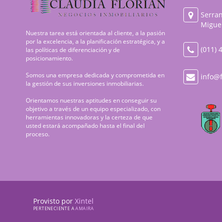
Serran
Miguel
Nuestra tarea está orientada al cliente, a la pasión
por la excelencia, a la planificación estratégica, y a
(011) 
las políticas de diferenciación y de
posicionamiento.
Somos una empresa dedicada y comprometida en
info@f
la gestión de sus inversiones inmobiliarias.
Orientamos nuestras aptitudes en conseguir su
objetivo a través de un equipo especializado, con
herramientas innovadoras y la certeza de que
usted estará acompañado hasta el final del
proceso.
Provisto por
Xintel
PERTENECIENTE A
AMAIRA