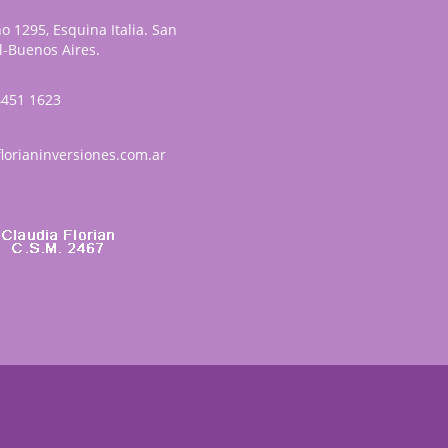
o 1295, Esquina Italia. San
-Buenos Aires.
4451 1623
lorianinversiones.com.ar